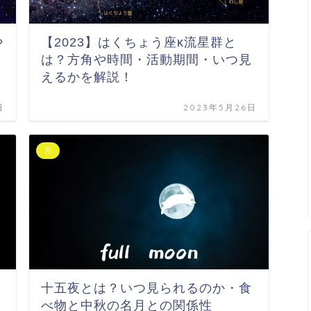
や
【2023】はくちょう座κ流星群と
は？方角や時間・活動期間・いつ見
えるかを解説！
日
2023年5月26日
月
十五夜とは？いつ見られるのか・食
べ物と中秋の名月との関係性