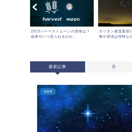
ーンの意味は？
オリオン座流星群2023はいつ？方
【2023】ふたご
...
角や見頃は何時なのかに...
見頃な時間はあるか・
最新記事
月
流星群