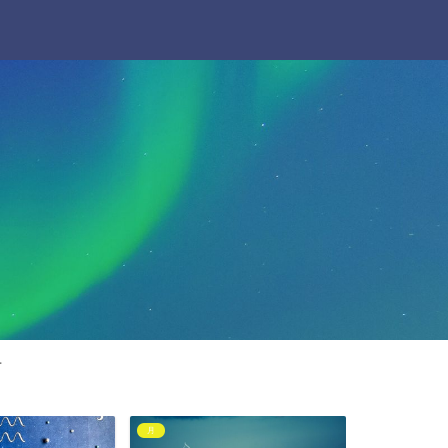
せ
月
流星群