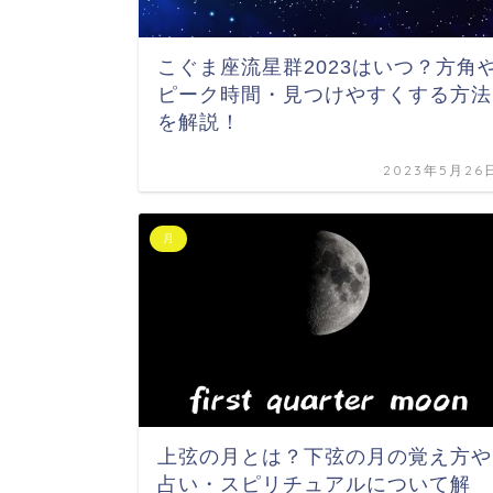
こぐま座流星群2023はいつ？方角
ピーク時間・見つけやすくする方法
を解説！
2023年5月26
月
上弦の月とは？下弦の月の覚え方や
占い・スピリチュアルについて解