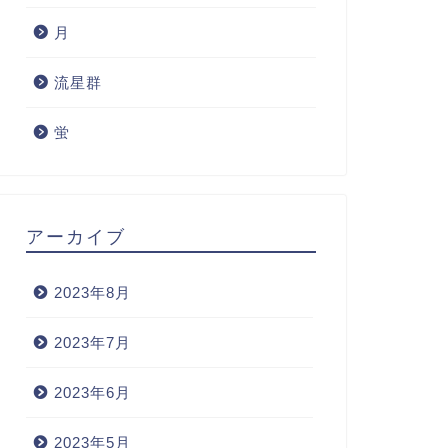
説！
月
2023年5月25日
流星群
月
月
蛍
アーカイブ
2023年8月
マイクロムーンはいつ？願い事やス
2023
2023年7月
ピリチュアル・地震との関連性を解
花言葉や
説！
説！
2023年6月
2023年5月23日
2023年5月