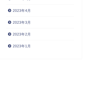
月
月
2023年4月
2023年3月
2023年2月
2023年1月
2023スーパームーンはいつ？過去最
2023
大やなぜ起こるのかを解説！
月の名前
説！
2023年5月21日
月
月