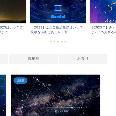
座流星群はいつ？
【2023年】みずがめ座δ流星群と
2023ハンター
方...
は？いつ見れるのか・方...
由来や願い事・い
流星群
お祭り
流星群