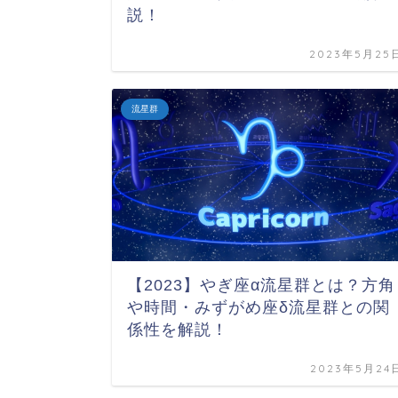
説！
2023年5月25
流星群
【2023】やぎ座α流星群とは？方角
や時間・みずがめ座δ流星群との関
係性を解説！
2023年5月24