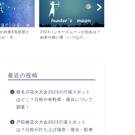
ズムーンの別名は？
2023ハーベストムーンの意味は？
オリオン座流星
つなの...
由来やいつ見られるのか...
角や見頃は何時
最近の投稿
猪名川花火大会2023の穴場スポット
月
月
はどこ？日程や有料席・屋台について
調査！
戸田橋花火大会2023穴場スポット
は？日程や打ち上げ場所・屋台・駐車