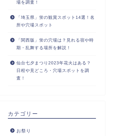
場を調査！
「埼玉県」蛍の観賞スポット14選！名
和風月明の由来は？起源と覚え方や
新月とは
所や穴場スポット
12カ月の一覧を解説！
ドタイム
説！
「関西版」蛍の穴場は？見れる宿や時
2023年6月2日
期・乱舞する場所を解説！
仙台七夕まつり2023年花火はある？
月
月
日程や見どころ・穴場スポットを調
査！
カテゴリー
上弦の月とは？下弦の月の覚え方や
十五夜と
お祭り
占い・スピリチュアルについて解
べ物と中