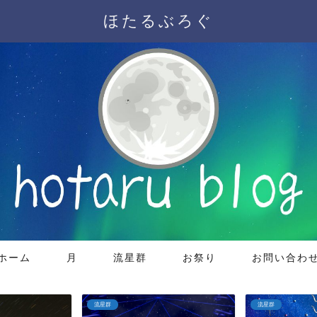
ほたるぶろぐ
ホーム
月
流星群
お祭り
お問い合わ
流星群
月