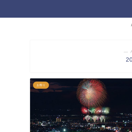
― 
2
お祭り