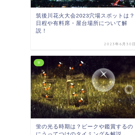
筑後川花火大会2023穴場スポットは？
日程や有料席・屋台場所について解
説！
2023年6月30
蛍
蛍の光る時期は？ピークや鑑賞するの
にうってつけのタイミングを解説