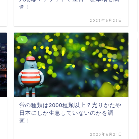
査！
日
2023年6月28日
蛍
蛍の種類は2000種類以上？光りかたや
日本にしか生息していないのかを調
査！
日
2023年6月24日