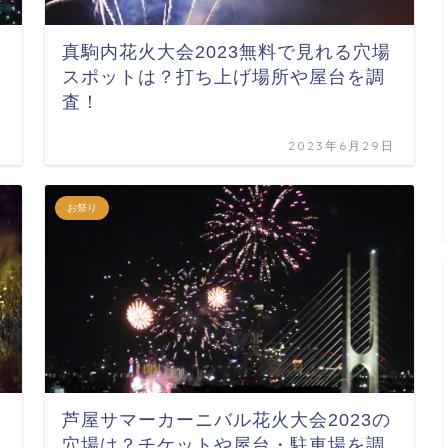
真駒内花火大会2023無料で見れる穴場
スポットは？打ち上げ場所や屋台を調
査！
日
2023年6月29日
お祭り
芦屋サマーカーニバル花火大会2023の
穴場は？チケットや屋台・駐車場を調