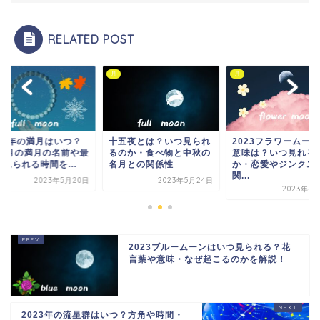
RELATED POST
月
月
023年の満月はいつ？
十五夜とは？いつ見られ
2023フラワームー
2カ月の満月の名前や最
るのか・食べ物と中秋の
意味は？いつ見れる
見られる時間を...
名月との関係性
か・恋愛やジンクス
関...
2023年5月20日
2023年5月24日
2023年4
2023ブルームーンはいつ見られる？花
言葉や意味・なぜ起こるのかを解説！
2023年の流星群はいつ？方角や時間・