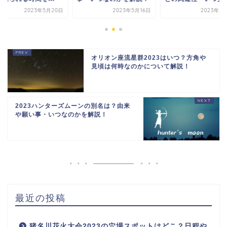
2023年5月20日
2023年5月16日
2023年5
オリオン座流星群2023はいつ？方角や
見頃は何時なのかについて解説！
2023ハンターズムーンの別名は？由来
や願い事・いつなのかを解説！
最近の投稿
猪名川花火大会2023の穴場スポットはどこ？日程や