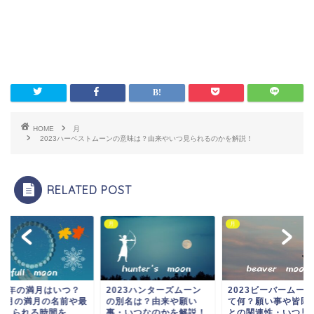
HOME
月
2023ハーベストムーンの意味は？由来やいつ見られるのかを解説！
RELATED POST
月
月
023年の満月はいつ？
2023ハンターズムーン
2023ビーバームー
2カ月の満月の名前や最
の別名は？由来や願い
て何？願い事や皆既
見られる時間を...
事・いつなのかを解説！
との関連性・いつ見ら.